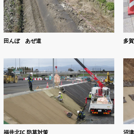
田んぼ あぜ道
多賀
福井北IC 防草対策
沼津