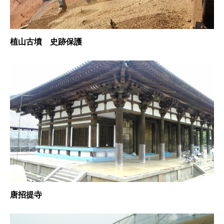
植山古墳 史跡保護
唐招提寺